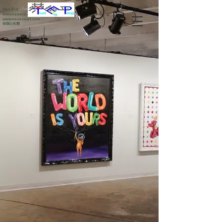
Neo Eco
www.neoeco.com
www.neoecoart.com
你我心生態