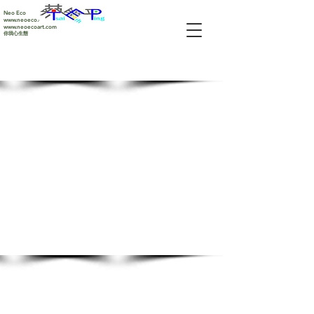
Neo Eco
www.neoeco.com
www.neoecoart.com
你我心生態